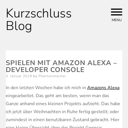
Kurzschluss
Skip
to
Blog
MENU
content
SPIELEN MIT AMAZON ALEXA –
DEVELOPER CONSOLE
Posted
3. Januar 2019
by
Platinenmacher
on
In den letzten Wochen habe ich mich in
Amazons Alexa
eingearbeitet. Das geht am besten, wenn man das
Ganze anhand eines kleinen Projekts aufzieht. Das habe
ich jetzt über Weihnachten in Ruhe fertig gestellt; oder
zumindest in einen benutzbaren Zustand gebracht. Hier
eine kleine Übersicht über das Projekt Genesis.