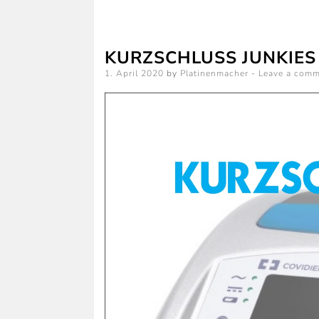
KURZSCHLUSS JUNKIES 
Posted
1. April 2020
by
Platinenmacher
Leave a com
on