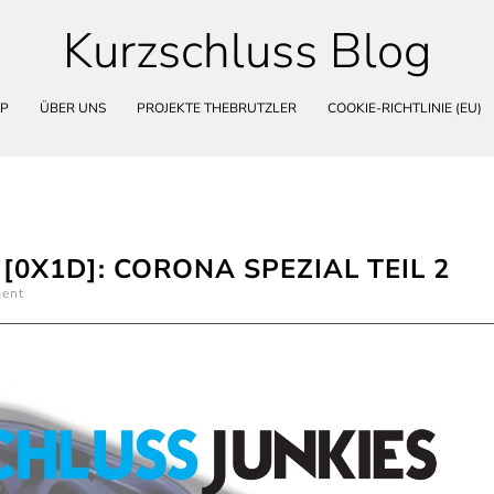
Kurzschluss Blog
Skip
to
content
P
ÜBER UNS
PROJEKTE THEBRUTZLER
COOKIE-RICHTLINIE (EU)
[0X1D]: CORONA SPEZIAL TEIL 2
ment