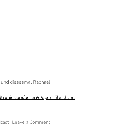
t und diesesmal Raphael.
tronic.com/us-en/e/open-files.html
on
cast
Leave a Comment
Kurzschluss