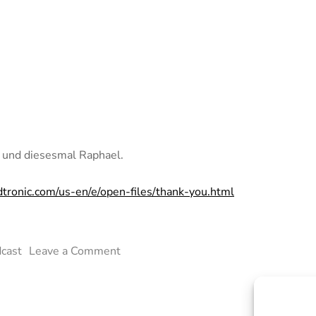
t und diesesmal Raphael.
tronic.com/us-en/e/open-files/thank-you.html
on
cast
Leave a Comment
Kurzschluss
Junkies
[0x1c]: