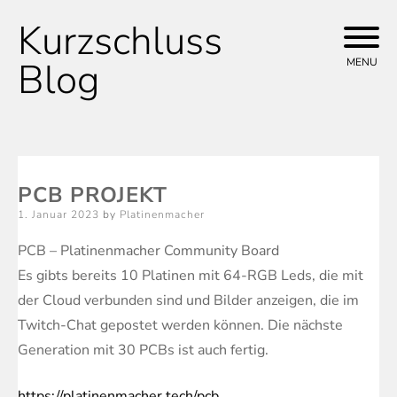
Kurzschluss
Skip
to
Blog
MENU
content
PCB PROJEKT
Posted
1. Januar 2023
by
Platinenmacher
on
PCB – Platinenmacher Community Board
Es gibts bereits 10 Platinen mit 64-RGB Leds, die mit
der Cloud verbunden sind und Bilder anzeigen, die im
Twitch-Chat gepostet werden können. Die nächste
Generation mit 30 PCBs ist auch fertig.
https://platinenmacher.tech/pcb