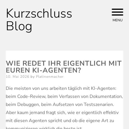
Kurzschluss
Skip
to
Blog
MENU
content
WIE REDET IHR EIGENTLICH MIT
EUREN KI-AGENTEN?
Posted
10. Mai 2026
by
Platinenmacher
on
Die meisten von uns arbeiten täglich mit KI-Agenten:
beim Code-Review, beim Verfassen von Dokumentation,
beim Debuggen, beim Aufsetzen von Testszenarien.
Aber kaum jemand fragt sich, wie er eigentlich effektiv
mit diesen Agenten spricht und ob die eigene Art zu
kommunizieren wirklich die beste ist.