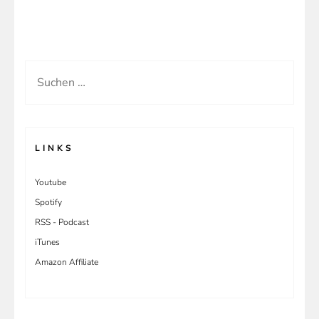
Vom
Elektronik-
Ingenieur
zum
Suchen
Software-
nach:
Teamleiter
–
Meine
LINKS
ersten
Youtube
Schritte
Spotify
RSS - Podcast
iTunes
Amazon Affiliate