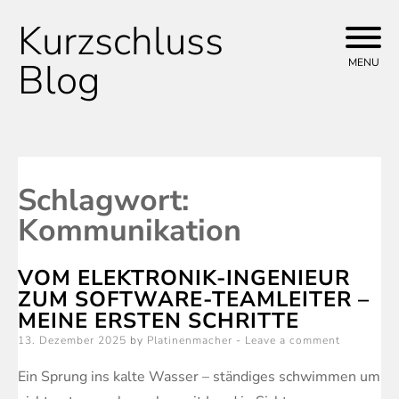
Kurzschluss
Skip
to
Blog
MENU
content
Schlagwort:
Kommunikation
VOM ELEKTRONIK-INGENIEUR
ZUM SOFTWARE-TEAMLEITER –
MEINE ERSTEN SCHRITTE
Posted
13. Dezember 2025
by
Platinenmacher
Leave a comment
on
Ein Sprung ins kalte Wasser – ständiges schwimmen um