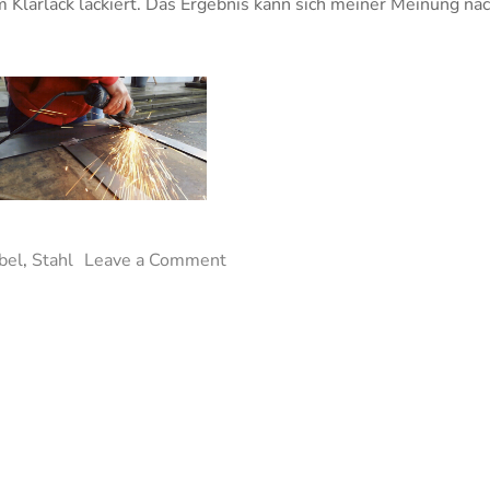
 Klarlack lackiert. Das Ergebnis kann sich meiner Meinung na
on
bel
,
Stahl
Leave a Comment
Tischfuß
selbst
gebaut