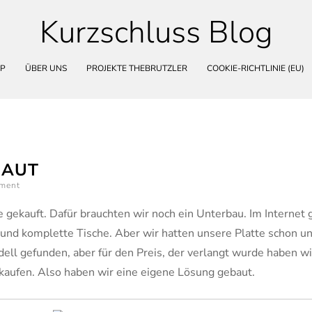
Kurzschluss Blog
Skip
to
content
P
ÜBER UNS
PROJEKTE THEBRUTZLER
COOKIE-RICHTLINIE (EU)
AUT
mment
gekauft. Dafür brauchten wir noch ein Unterbau. Im Internet g
n und komplette Tische. Aber wir hatten unsere Platte schon u
ell gefunden, aber für den Preis, der verlangt wurde haben wi
kaufen. Also haben wir eine eigene Lösung gebaut.