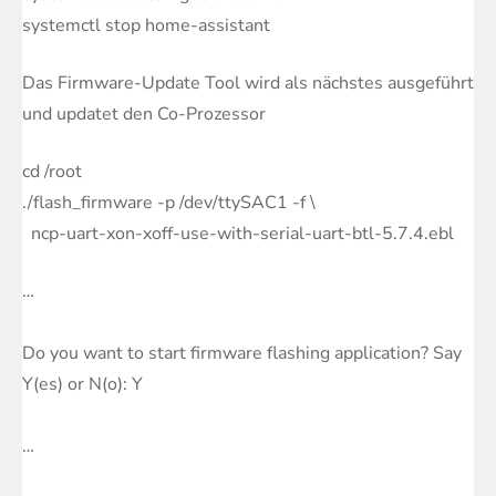
systemctl stop home-assistant
Das Firmware-Update Tool wird als nächstes ausgeführt
und updatet den Co-Prozessor
cd /root
./flash_firmware -p /dev/ttySAC1 -f \
ncp-uart-xon-xoff-use-with-serial-uart-btl-5.7.4.ebl
…
Do you want to start firmware flashing application? Say
Y(es) or N(o): Y
…