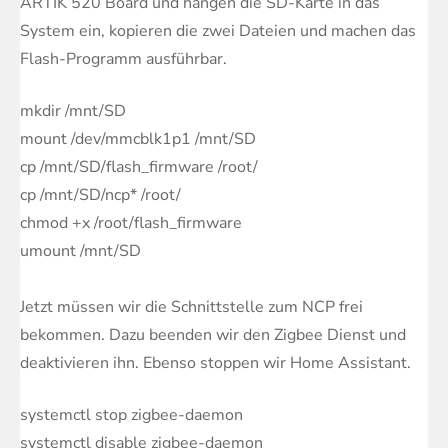
ARTIK 520 Board und hängen die SD-Karte in das
System ein, kopieren die zwei Dateien und machen das
Flash-Programm ausführbar.
mkdir /mnt/SD
mount /dev/mmcblk1p1 /mnt/SD
cp /mnt/SD/flash_firmware /root/
cp /mnt/SD/ncp* /root/
chmod +x /root/flash_firmware
umount /mnt/SD
Jetzt müssen wir die Schnittstelle zum NCP frei
bekommen. Dazu beenden wir den Zigbee Dienst und
deaktivieren ihn. Ebenso stoppen wir Home Assistant.
systemctl stop zigbee-daemon
systemctl disable zigbee-daemon