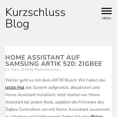
Kurzschluss
Skip
to
Blog
MENU
content
HOME ASSISTANT AUF
SAMSUNG ARTIK 520: ZIGBEE
Posted
11. März 2018
by
Platinenmacher
on
Weiter geht es mit dem ARTIK Board. Wir haben das
letzte Mal
das System aufgesetzt, aktualisiert und
Home Assistant installiert. Jetzt starten wir Home
Assistant bei jedem Boot, updaten die Firmware des
Zigbee Controllers um mit Home Assisatant zusammen
zu arbeiten und konfigurieren Zigbee für eine
Philips