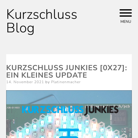
Kurzschluss
Skip
to
Blog
MENU
content
KURZSCHLUSS JUNKIES [0X27]:
EIN KLEINES UPDATE
Posted
14. November 2021
by
Platinenmacher
on