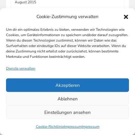
August 2015
Juli 2015
Cookie-Zustimmung verwalten
Juni 2015
Mai 2015
Um dir ein optimales Erlebnis zu bieten, verwenden wir Technologien wie
Cookies, um Geräteinformationen zu speichern und/oder darauf zuzugreifen.
April 2015
Wenn du diesen Technologien zustimmst, können wir Daten wie das
März 2015
Surfverhalten oder eindeutige IDs auf dieser Website verarbeiten. Wenn du
deine Zustimmung nicht erteilst oder zurückziehst, können bestimmte
Februar 2015
Merkmale und Funktionen beeinträchtigt werden.
Januar 2015
Dienste verwalten
Dezember 2014
November 2014
Akzeptieren
Oktober 2014
September 2014
Ablehnen
August 2014
Einstellungen ansehen
Mai 2014
April 2014
Cookie-Richtlinie
Impressum
Impressum
Februar 2014