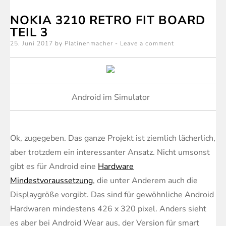
Retro
NOKIA 3210 RETRO FIT BOARD
Fit
TEIL 3
Board
Posted
25. Juni 2017
by
Platinenmacher
Leave a comment
Teil
on
4
Android im Simulator
Ok, zugegeben. Das ganze Projekt ist ziemlich lächerlich,
aber trotzdem ein interessanter Ansatz. Nicht umsonst
gibt es für Android eine
Hardware
Mindestvoraussetzung
, die unter Anderem auch die
Displaygröße vorgibt. Das sind für gewöhnliche Android
Hardwaren mindestens 426 x 320 pixel. Anders sieht
es aber bei Android Wear aus, der Version für smart