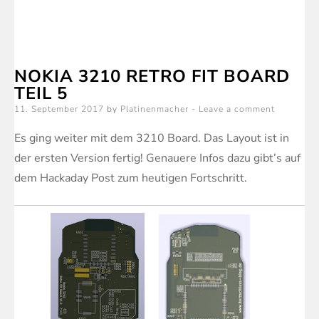
Nokia
3210
Retro
NOKIA 3210 RETRO FIT BOARD
Fit
TEIL 5
Board
Posted
11. September 2017
by
Platinenmacher
Leave a comment
Teil
on
6
Es ging weiter mit dem 3210 Board. Das Layout ist in
der ersten Version fertig! Genauere Infos dazu gibt’s auf
dem Hackaday Post zum heutigen Fortschritt.