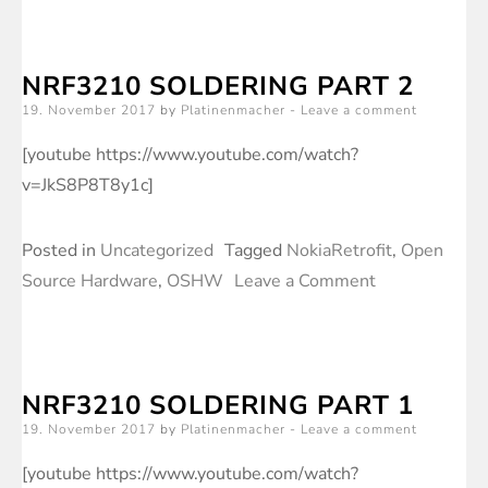
3210
Retro
NRF3210 SOLDERING PART 2
Fit
Posted
19. November 2017
by
Platinenmacher
Leave a comment
Board
on
Teil
[youtube https://www.youtube.com/watch?
7
v=JkS8P8T8y1c]
Posted in
Uncategorized
Tagged
NokiaRetrofit
,
Open
on
Source Hardware
,
OSHW
Leave a Comment
NRF3210
soldering
part
NRF3210 SOLDERING PART 1
2
Posted
19. November 2017
by
Platinenmacher
Leave a comment
on
[youtube https://www.youtube.com/watch?