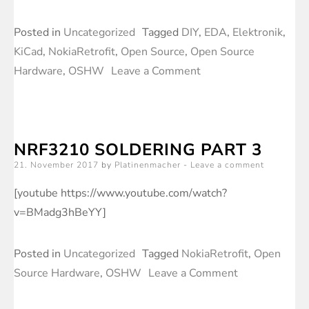
Posted in
Uncategorized
Tagged
DIY
,
EDA
,
Elektronik
,
KiCad
,
NokiaRetrofit
,
Open Source
,
Open Source
on
Hardware
,
OSHW
Leave a Comment
Nokia
3210
Retro
NRF3210 SOLDERING PART 3
Fit
Posted
21. November 2017
by
Platinenmacher
Leave a comment
Board
on
Teil
[youtube https://www.youtube.com/watch?
8
v=BMadg3hBeYY]
Posted in
Uncategorized
Tagged
NokiaRetrofit
,
Open
on
Source Hardware
,
OSHW
Leave a Comment
NRF3210