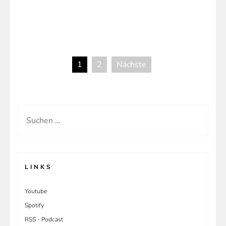
3210
Retro
Fit
Board
1
2
Nächste
Teil
Seitennummerierung
3
der
Beiträge
Suchen
nach:
LINKS
Youtube
Spotify
RSS - Podcast