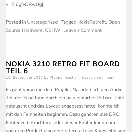
v=7J6gfvDRwUg]
Posted in
Uncategorized
Tagged
NokiaRetrofit
,
Open
on
Source Hardware
,
OSHW
Leave a Comment
NRF3210
soldering
part
NOKIA 3210 RETRO FIT BOARD
1
TEIL 6
Posted
18. September 2017
by
Platinenmacher
Leave a comment
on
Es geht voran mit dem Projekt. Nachdem ich den Audio
Teil der Schaltung durch ein paar einfacher lötbare Teile
getauscht und das Layout angepasst hatte, konnte ich
mit den Feinheiten beginnen. Dazu gehören alle DRC
Fehler zu betrachten. Jeder dieser Fehler könnte im
späteren Produkt also der Leiterplatte zu Kurzschlüssen