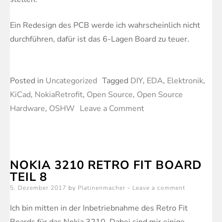
Ein Redesign des PCB werde ich wahrscheinlich nicht
durchführen, dafür ist das 6-Lagen Board zu teuer.
Posted in
Uncategorized
Tagged
DIY
,
EDA
,
Elektronik
,
KiCad
,
NokiaRetrofit
,
Open Source
,
Open Source
on
Hardware
,
OSHW
Leave a Comment
Nokia
3210
Retro
NOKIA 3210 RETRO FIT BOARD
Fit
TEIL 8
Board
Posted
5. Dezember 2017
by
Platinenmacher
Leave a comment
Teil
on
9
Ich bin mitten in der Inbetriebnahme des Retro Fit