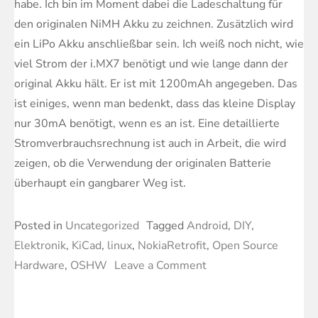
habe. Ich bin im Moment dabei die Ladeschaltung für
den originalen NiMH Akku zu zeichnen. Zusätzlich wird
ein LiPo Akku anschließbar sein. Ich weiß noch nicht, wie
viel Strom der i.MX7 benötigt und wie lange dann der
original Akku hält. Er ist mit 1200mAh angegeben. Das
ist einiges, wenn man bedenkt, dass das kleine Display
nur 30mA benötigt, wenn es an ist. Eine detaillierte
Stromverbrauchsrechnung ist auch in Arbeit, die wird
zeigen, ob die Verwendung der originalen Batterie
überhaupt ein gangbarer Weg ist.
Posted in
Uncategorized
Tagged
Android
,
DIY
,
Elektronik
,
KiCad
,
linux
,
NokiaRetrofit
,
Open Source
on
Hardware
,
OSHW
Leave a Comment
Nokia
3210