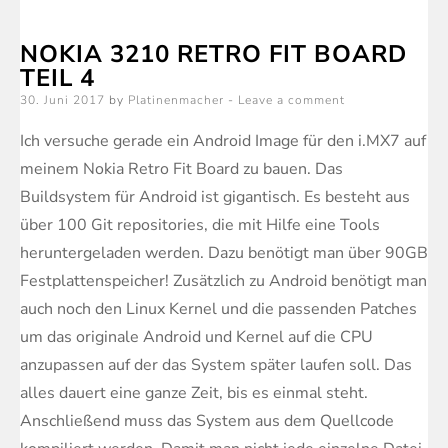
Retro
NOKIA 3210 RETRO FIT BOARD
Fit
TEIL 4
Board
Posted
30. Juni 2017
by
Platinenmacher
Leave a comment
Teil
on
5
Ich versuche gerade ein Android Image für den i.MX7 auf
meinem Nokia Retro Fit Board zu bauen. Das
Buildsystem für Android ist gigantisch. Es besteht aus
über 100 Git repositories, die mit Hilfe eine Tools
heruntergeladen werden. Dazu benötigt man über 90GB
Festplattenspeicher! Zusätzlich zu Android benötigt man
auch noch den Linux Kernel und die passenden Patches
um das originale Android und Kernel auf die CPU
anzupassen auf der das System später laufen soll. Das
alles dauert eine ganze Zeit, bis es einmal steht.
Anschließend muss das System aus dem Quellcode