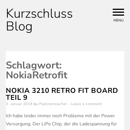
Kurzschluss
Skip
to
Blog
MENU
content
Schlagwort:
NokiaRetrofit
NOKIA 3210 RETRO FIT BOARD
TEIL 9
Posted
3. Januar 2018
by
Platinenmacher
Leave a comment
on
Ich habe leider immer noch Probleme mit der Power
Versorgung. Der LiPo Chip, der die Ladespannung für