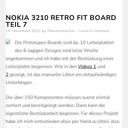
soldering
part
NOKIA 3210 RETRO FIT BOARD
3
TEIL 7
Posted
19. November 2017
by
Platinenmacher
Leave a comment
on
Die Prototypen Boards sind da. 10 Leiterplatten
des 6-lagigen Designs sind letze Woche
angekommen und ich habe mit der Bestückung einer
Leiterplatte begonnen. Wie in den
Videos 1
und
2
gezeigt, ist das manuelle Löten ein zeitaufwändiges
Unterfangen.
Die über 150 Komponenten müssen zuerst einmal
sortiert und bereitgelegt werden. Dann kann die
eigentliche Bestückarbeit beginnen. Für dieses Projekt
habe ich mich entschieden alles per Hand zu löten, also