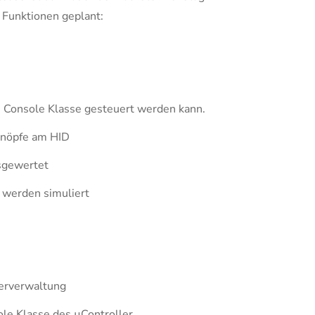
e Funktionen geplant:
e Console Klasse gesteuert werden kann.
nöpfe am HID
sgewertet
 werden simuliert
erverwaltung
le Klasse des µController