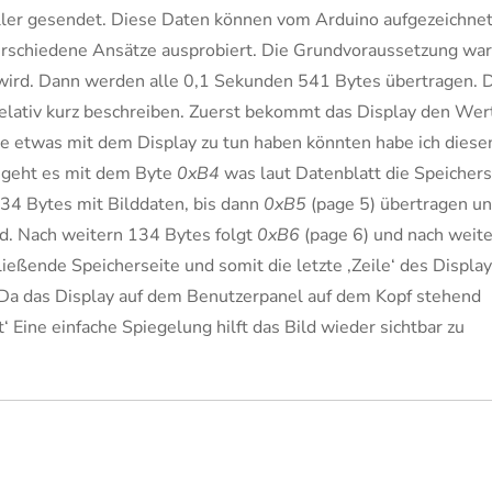
ller gesendet. Diese Daten können vom Arduino aufgezeichne
erschiedene Ansätze ausprobiert. Die Grundvoraussetzung war
wird. Dann werden alle 0,1 Sekunden 541 Bytes übertragen. 
relativ kurz beschreiben. Zuerst bekommt das Display den Wer
ie etwas mit dem Display zu tun haben könnten habe ich diese
r geht es mit dem Byte
0xB4
was laut Datenblatt die Speichers
134 Bytes mit Bilddaten, bis dann
0xB5
(page 5) übertragen u
rd. Nach weitern 134 Bytes folgt
0xB6
(page 6) und nach weit
ließende Speicherseite und somit die letzte ‚Zeile‘ des Displa
. Da das Display auf dem Benutzerpanel auf dem Kopf stehend
t‘ Eine einfache Spiegelung hilft das Bild wieder sichtbar zu