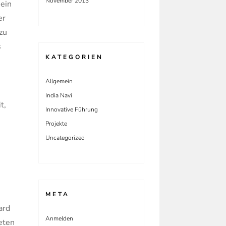
November 2013
 ein
er
zu
s
KATEGORIEN
Allgemein
India Navi
it
,
Innovative Führung
Projekte
Uncategorized
META
ard
Anmelden
eten