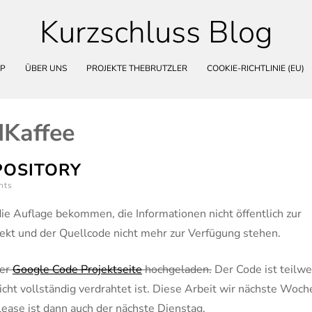
Kurzschluss Blog
Skip
to
content
P
ÜBER UNS
PROJEKTE THEBRUTZLER
COOKIE-RICHTLINIE (EU)
Kaffee
POSITORY
nts
e Auflage bekommen, die Informationen nicht öffentlich zur
jekt und der Quellcode nicht mehr zur Verfügung stehen.
ner
Google Code Projektseite
hochgeladen.
Der Code ist teilwe
cht vollständig verdrahtet ist. Diese Arbeit wir nächste Woch
lease ist dann auch der nächste Dienstag.