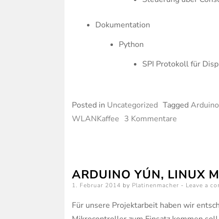
Dokumentation
Python
SPI Protokoll für Dis
Posted in
Uncategorized
Tagged
Arduino
zu
WLANKaffee
3 Kommentare
WLANKaff
Code
Repository
ARDUINO YÚN, LINUX 
Posted
1. Februar 2014
by
Platinenmacher
Leave a c
on
Für unsere Projektarbeit haben wir entsch