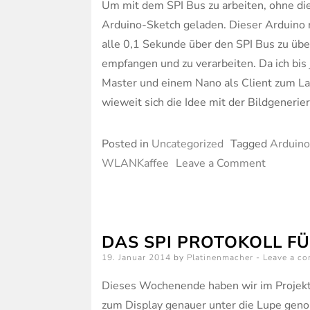
Um mit dem SPI Bus zu arbeiten, ohne die
Arduino-Sketch geladen. Dieser Arduino 
alle 0,1 Sekunde über den SPI Bus zu über
empfangen und zu verarbeiten. Da ich bis
Master und einem Nano als Client zum Lau
wieweit sich die Idee mit der Bildgenerier
Posted in
Uncategorized
Tagged
Arduino
on
WLANKaffee
Leave a Comment
Arduino
Yún,
Linux
DAS SPI PROTOKOLL F
mit
Posted
19. Januar 2014
by
Platinenmacher
Leave a c
Arduino
on
auf
Dieses Wochenende haben wir im Projek
einem
zum Display genauer unter die Lupe gen