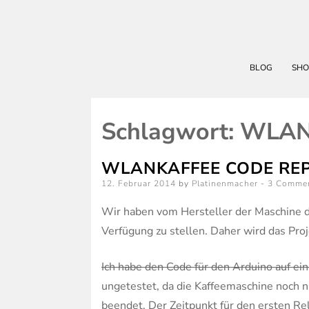
BLOG
SHO
Schlagwort:
WLAN
WLANKAFFEE CODE RE
Posted
12. Februar 2014
by
Platinenmacher
3 Comme
on
Wir haben vom Hersteller der Maschine di
Verfügung zu stellen. Daher wird das Pro
Ich habe den Code für den Arduino auf ei
ungetestet, da die Kaffeemaschine noch ni
beendet. Der Zeitpunkt für den ersten Re